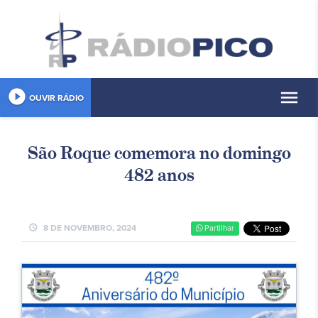
play_circle_filled
menu
OUVIR RÁDIO
São Roque comemora no domingo
482 anos
schedule
8 DE NOVEMBRO, 2024
Partilhar