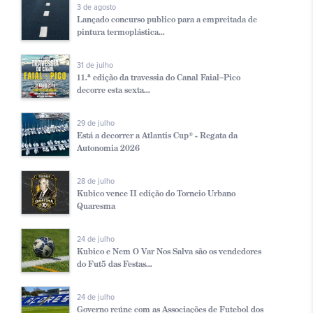
3 de agosto
Lançado concurso publico para a empreitada de
pintura termoplástica...
31 de julho
11.ª edição da travessia do Canal Faial–Pico
decorre esta sexta...
29 de julho
Está a decorrer a Atlantis Cup® - Regata da
Autonomia 2026
28 de julho
Kubico vence II edição do Torneio Urbano
Quaresma
24 de julho
Kubico e Nem O Var Nos Salva são os vendedores
do Fut5 das Festas...
24 de julho
Governo reúne com as Associações de Futebol dos