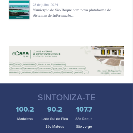
23 de julho, 2024
Município de São Roque com nova plataforma de
Sistemas de Informação...
SINTONIZA-TE
100.2
90.2
107.7
Madalena
Lado Sul do Pico
São Roque
São Mateus
São Jorge