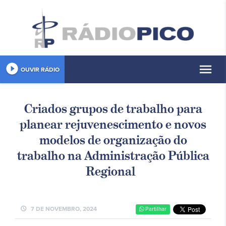
play_circle_filled
menu
OUVIR RÁDIO
Criados grupos de trabalho para
planear rejuvenescimento e novos
modelos de organização do
trabalho na Administração Pública
Regional
schedule
7 DE NOVEMBRO, 2024
Partilhar