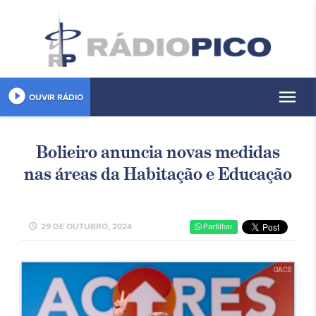
play_circle_filled
menu
OUVIR RÁDIO
Bolieiro anuncia novas medidas
nas áreas da Habitação e Educação
schedule
29 DE OUTUBRO, 2024
Partilhar