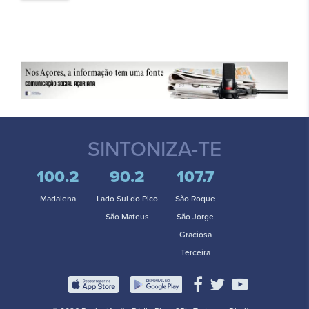
SINTONIZA-TE
100.2
90.2
107.7
Madalena
Lado Sul do Pico
São Roque
São Mateus
São Jorge
Graciosa
Terceira