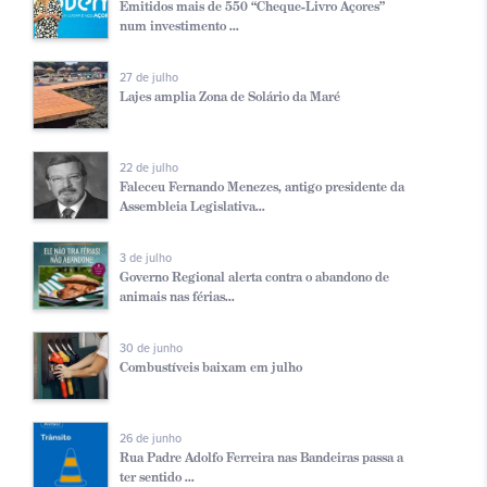
Emitidos mais de 550 “Cheque-Livro Açores”
num investimento ...
27 de julho
Lajes amplia Zona de Solário da Maré
22 de julho
Faleceu Fernando Menezes, antigo presidente da
Assembleia Legislativa...
3 de julho
Governo Regional alerta contra o abandono de
animais nas férias...
30 de junho
Combustíveis baixam em julho
26 de junho
Rua Padre Adolfo Ferreira nas Bandeiras passa a
ter sentido ...