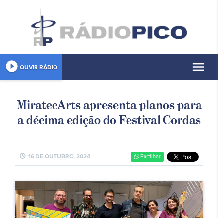
play_circle_filled
menu
OUVIR RÁDIO
MiratecArts apresenta planos para
a décima edição do Festival Cordas
schedule
16 DE OUTUBRO, 2024
Partilhar