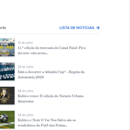
arrow_forward
orto
LISTA DE NOTÍCIAS
31 de julho
11.ª edição da travessia do Canal Faial–Pico
decorre esta sexta...
29 de julho
Está a decorrer a Atlantis Cup® - Regata da
Autonomia 2026
28 de julho
Kubico vence II edição do Torneio Urbano
Quaresma
24 de julho
Kubico e Nem O Var Nos Salva são os
vendedores do Fut5 das Festas...