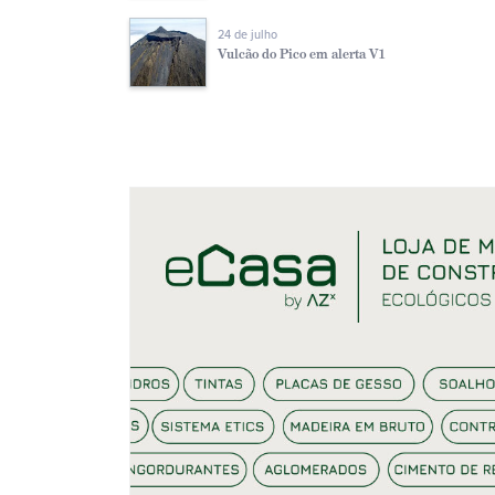
24 de julho
Vulcão do Pico em alerta V1