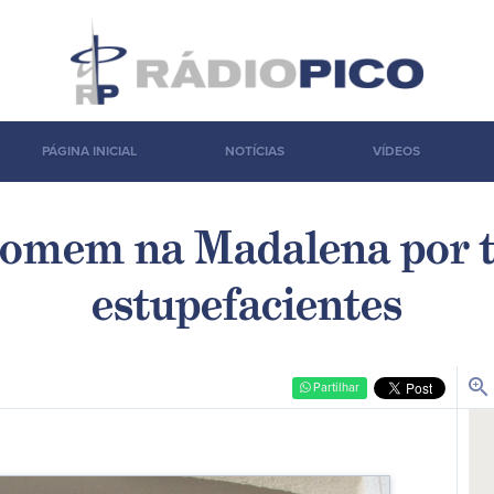
PÁGINA INICIAL
NOTÍCIAS
VÍDEOS
omem na Madalena por t
estupefacientes
zoom_in
Partilhar