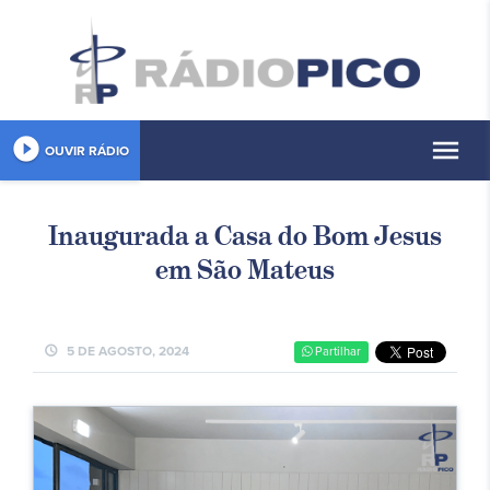
play_circle_filled
menu
OUVIR RÁDIO
Inaugurada a Casa do Bom Jesus
em São Mateus
schedule
5 DE AGOSTO, 2024
Partilhar