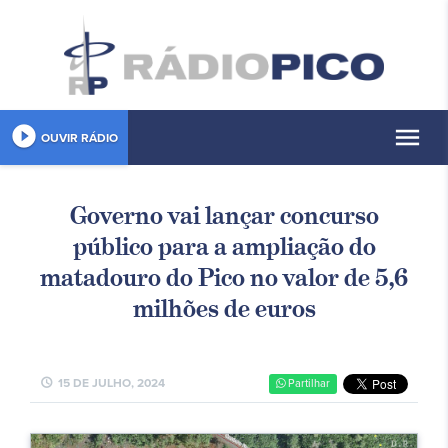
play_circle_filled
menu
OUVIR RÁDIO
Governo vai lançar concurso
público para a ampliação do
matadouro do Pico no valor de 5,6
milhões de euros
schedule
15 DE JULHO, 2024
Partilhar