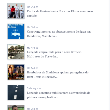
Há 2 dias
Portos da Horta e Santa Cruz das Flores com novo
capitão
Há 3 dias
Constrangimentos no abastecimento de água nas
Bandeiras, Madalena...
Há 4 dias
Lançada empreitada para o novo Edifício
Multiusos do Porto da...
Há 5 dias
Bombeiros da Madalena apoiam peregrinos do
Bom Jesus Milagroso...
3 de agosto
Lançado concurso publico para a empreitada de
pintura termoplástica...
Há 2 dias