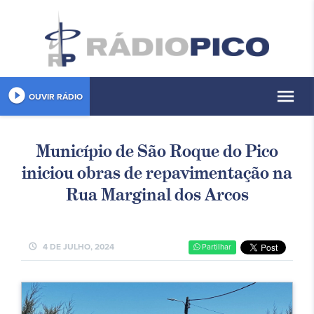
play_circle_filled
menu
OUVIR RÁDIO
Município de São Roque do Pico
iniciou obras de repavimentação na
Rua Marginal dos Arcos
schedule
4 DE JULHO, 2024
Partilhar