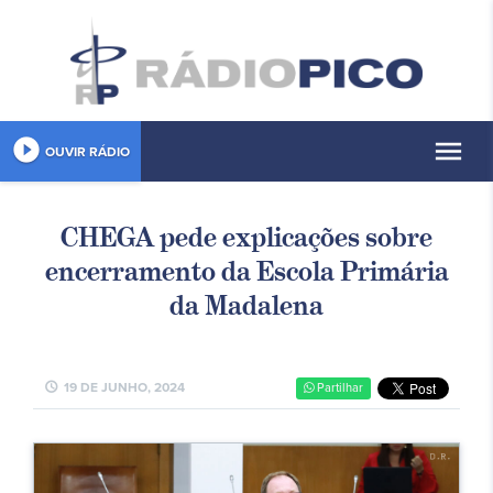
play_circle_filled
menu
OUVIR RÁDIO
CHEGA pede explicações sobre
encerramento da Escola Primária
da Madalena
schedule
19 DE JUNHO, 2024
Partilhar