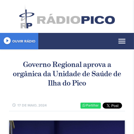
play_circle_filled
menu
OUVIR RÁDIO
Governo Regional aprova a
orgânica da Unidade de Saúde de
Ilha do Pico
schedule
17 DE MAIO, 2024
Partilhar