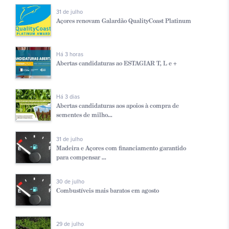
31 de julho
Açores renovam Galardão QualityCoast Platinum
Há 3 horas
Abertas candidaturas ao ESTAGIAR T, L e +
Há 3 dias
Abertas candidaturas aos apoios à compra de
sementes de milho...
31 de julho
Madeira e Açores com financiamento garantido
para compensar ...
30 de julho
Combustíveis mais baratos em agosto
29 de julho