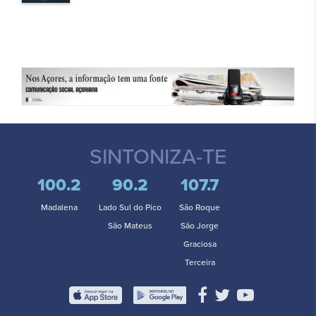
SINTONIZA-TE
100.2
90.2
107.7
Madalena
Lado Sul do Pico
São Roque
São Mateus
São Jorge
Graciosa
Terceira