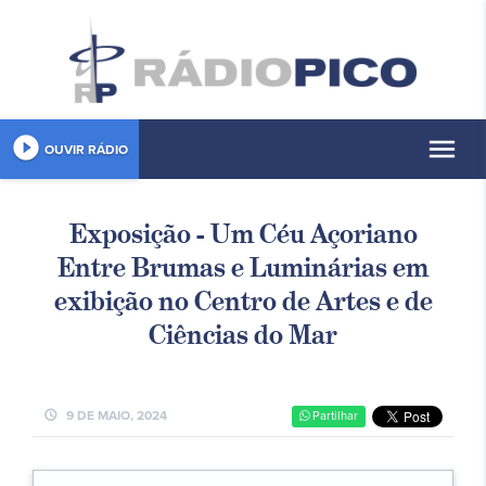
play_circle_filled
menu
OUVIR RÁDIO
Exposição - Um Céu Açoriano
Entre Brumas e Luminárias em
exibição no Centro de Artes e de
Ciências do Mar
schedule
9 DE MAIO, 2024
Partilhar