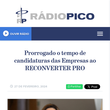
play_circle_filled
menu
OUVIR RÁDIO
Prorrogado o tempo de
candidaturas das Empresas ao
RECONVERTER PRO
schedule
27 DE FEVEREIRO, 2024
Partilhar