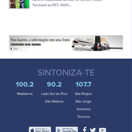
Nacional na BTL 2026...
SINTONIZA-TE
100.2
90.2
107.7
Madalena
Lado Sul do Pico
São Roque
São Mateus
São Jorge
Graciosa
Terceira