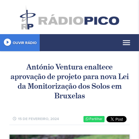
play_circle_filled
menu
OUVIR RÁDIO
António Ventura enaltece
aprovação de projeto para nova Lei
da Monitorização dos Solos em
Bruxelas
schedule
15 DE FEVEREIRO, 2024
Partilhar