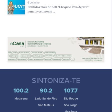
6 de julho
Emitidos mais de 550 “Cheque-Livro Açores”
num investimento ...
SINTONIZA-TE
100.2
90.2
107.7
Madalena
Lado Sul do Pico
São Roque
São Mateus
São Jorge
Graciosa