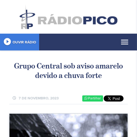
play_circle_filled
menu
OUVIR RÁDIO
Grupo Central sob aviso amarelo
devido a chuva forte
schedule
7 DE NOVEMBRO, 2023
Partilhar