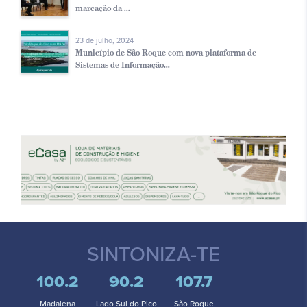
marcação da ...
23 de julho, 2024
Município de São Roque com nova plataforma de
Sistemas de Informação...
SINTONIZA-TE
100.2
90.2
107.7
Madalena
Lado Sul do Pico
São Roque