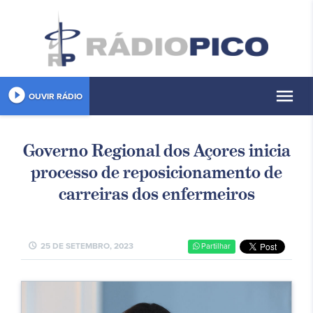
play_circle_filled
menu
OUVIR RÁDIO
Governo Regional dos Açores inicia
processo de reposicionamento de
carreiras dos enfermeiros
schedule
25 DE SETEMBRO, 2023
Partilhar