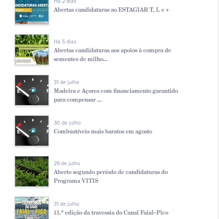
Há 2 dias
Abertas candidaturas ao ESTAGIAR T, L e +
Há 5 dias
Abertas candidaturas aos apoios à compra de
sementes de milho...
31 de julho
Madeira e Açores com financiamento garantido
para compensar ...
30 de julho
Combustíveis mais baratos em agosto
29 de julho
Aberto segundo período de candidaturas do
Programa VITIS
31 de julho
11.ª edição da travessia do Canal Faial–Pico