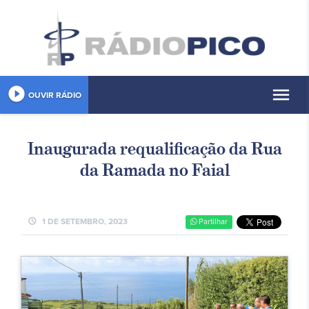
play_circle_filled
menu
OUVIR RÁDIO
Inaugurada requalificação da Rua
da Ramada no Faial
schedule
1 DE SETEMBRO, 2023
Partilhar