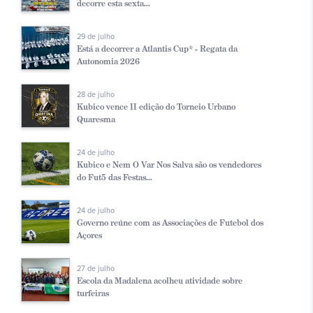
decorre esta sexta...
29 de julho
Está a decorrer a Atlantis Cup® - Regata da
Autonomia 2026
28 de julho
Kubico vence II edição do Torneio Urbano
Quaresma
24 de julho
Kubico e Nem O Var Nos Salva são os vendedores
do Fut5 das Festas...
24 de julho
Governo reúne com as Associações de Futebol dos
Açores
27 de julho
Escola da Madalena acolheu atividade sobre
turfeiras