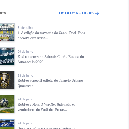
arrow_forward
orto
LISTA DE NOTÍCIAS
31 de julho
11.ª edição da travessia do Canal Faial–Pico
decorre esta sexta...
29 de julho
Está a decorrer a Atlantis Cup® - Regata da
Autonomia 2026
28 de julho
Kubico vence II edição do Torneio Urbano
Quaresma
24 de julho
Kubico e Nem O Var Nos Salva são os
vendedores do Fut5 das Festas...
24 de julho
Governo reúne com as Associações de