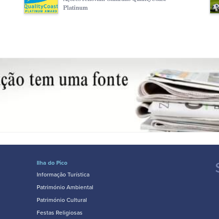
Platinum
Ilha do Pico
Informação Turística
Património Ambiental
Património Cultural
Festas Religiosas