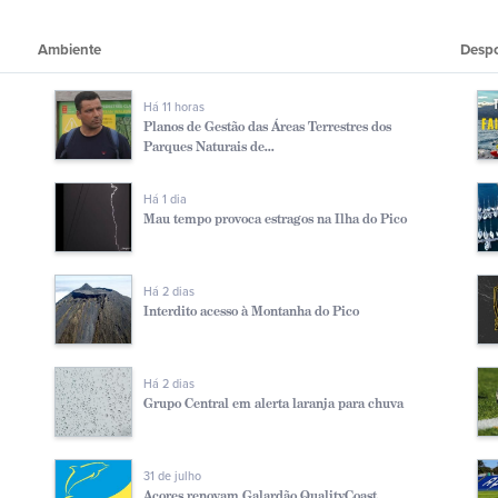
Ambiente
Desp
Há 11 horas
Planos de Gestão das Áreas Terrestres dos
Parques Naturais de...
Há 1 dia
Mau tempo provoca estragos na Ilha do Pico
Há 2 dias
Interdito acesso à Montanha do Pico
Há 2 dias
Grupo Central em alerta laranja para chuva
31 de julho
Açores renovam Galardão QualityCoast