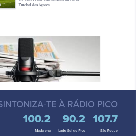
Futebol dos Açores
SINTONIZA-TE
À RÁDIO PICO
100.2
90.2
107.7
Madalena
Lado Sul do Pico
São Roque