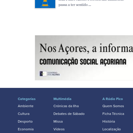
passa a ter sentido ...
Categorias
Multimédia
A Rádio Pico
Ambiente
Crónicas da Ilha
Quem Somos
Cultura
Debates de Sábado
Ficha Técnica
Desporto
Missa
História
Economia
Vídeos
Localização