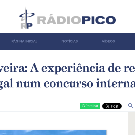
PÁGINA INICIAL
NOTÍCIAS
VÍDEOS
veira: A experiência de r
gal num concurso interna
zoom_in
Partilhar