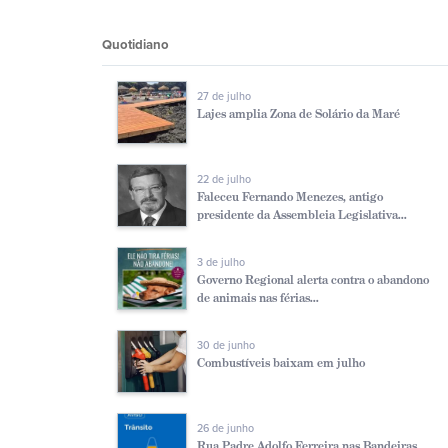
Quotidiano
27 de julho
Lajes amplia Zona de Solário da Maré
22 de julho
Faleceu Fernando Menezes, antigo
presidente da Assembleia Legislativa...
3 de julho
Governo Regional alerta contra o abandono
de animais nas férias...
30 de junho
Combustíveis baixam em julho
26 de junho
Rua Padre Adolfo Ferreira nas Bandeiras