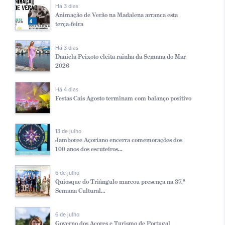
Há 3 dias
Animação de Verão na Madalena arranca esta
terça-feira
Há 3 dias
Daniela Peixoto eleita rainha da Semana do Mar
2026
Há 4 dias
Festas Cais Agosto terminam com balanço positivo
13 de julho
Jamboree Açoriano encerra comemorações dos
100 anos dos escuteiros...
6 de julho
Quiosque do Triângulo marcou presença na 37.ª
Semana Cultural...
6 de julho
Governo dos Açores e Turismo de Portugal