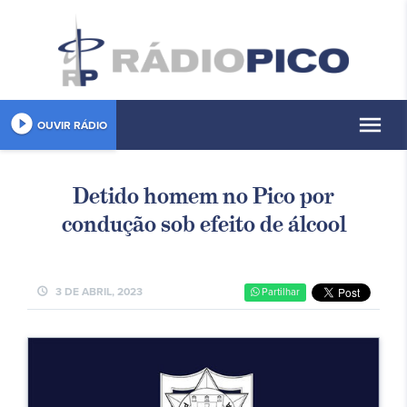
play_circle_filled
menu
OUVIR RÁDIO
Detido homem no Pico por
condução sob efeito de álcool
schedule
3 DE ABRIL, 2023
Partilhar