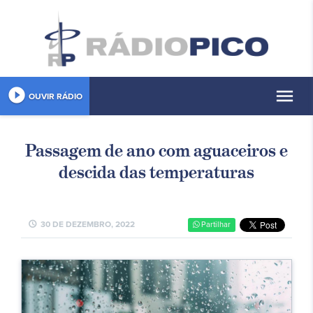
play_circle_filled
menu
OUVIR RÁDIO
Passagem de ano com aguaceiros e
descida das temperaturas
schedule
30 DE DEZEMBRO, 2022
Partilhar