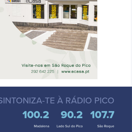
SINTONIZA-TE
À RÁDIO PICO
100.2
90.2
107.7
Madalena
Lado Sul do Pico
São Roque