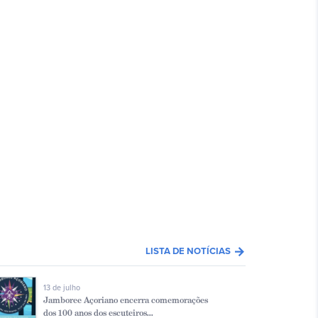
arrow_forward
LISTA DE NOTÍCIAS
13 de julho
Jamboree Açoriano encerra comemorações
dos 100 anos dos escuteiros...