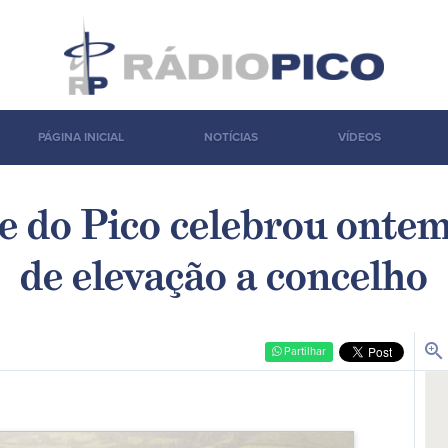
PÁGINA INICIAL
NOTÍCIAS
VÍDEOS
 do Pico celebrou onte
de elevação a concelho
zoom_in
Partilhar