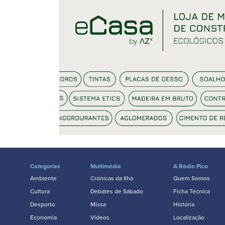
Categorias
Multimédia
A Rádio Pico
Ambiente
Crónicas da Ilha
Quem Somos
Cultura
Debates de Sábado
Ficha Técnica
Desporto
Missa
História
Economia
Vídeos
Localização