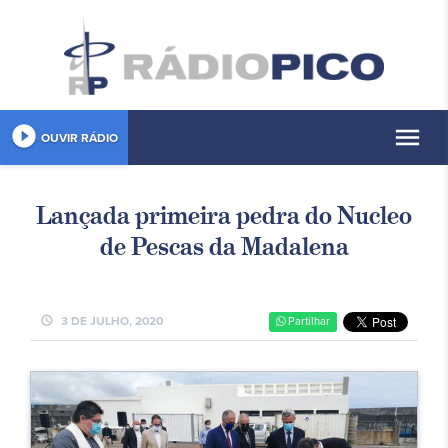
play_circle_filled
menu
OUVIR RÁDIO
Lançada primeira pedra do Nucleo
de Pescas da Madalena
schedule
3 DE JULHO, 2020
Partilhar