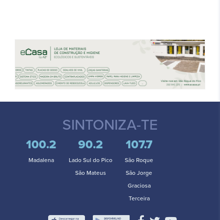
SINTONIZA-TE
100.2
90.2
107.7
Madalena
Lado Sul do Pico
São Roque
São Mateus
São Jorge
Graciosa
Terceira