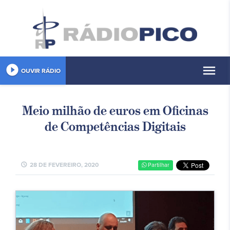
play_circle_filled
menu
OUVIR RÁDIO
Meio milhão de euros em Oficinas
de Competências Digitais
schedule
28 DE FEVEREIRO, 2020
Partilhar