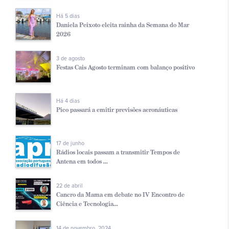
Há 5 dias
Daniela Peixoto eleita rainha da Semana do Mar
2026
3 de agosto
Festas Cais Agosto terminam com balanço positivo
Há 4 dias
Pico passará a emitir previsões aeronáuticas
17 de junho
Rádios locais passam a transmitir Tempos de
Antena em todos ...
22 de abril
Cancro da Mama em debate no IV Encontro de
Ciência e Tecnologia...
14 de novembro, 2024