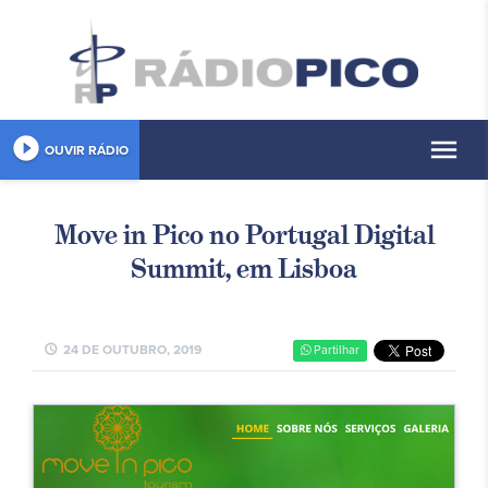
play_circle_filled
menu
OUVIR RÁDIO
Move in Pico no Portugal Digital
Summit, em Lisboa
schedule
24 DE OUTUBRO, 2019
Partilhar