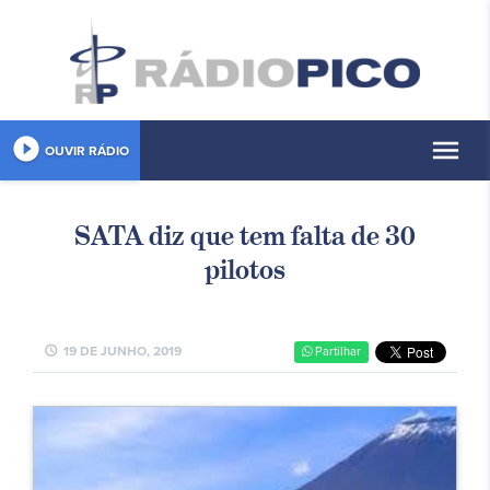
play_circle_filled
menu
OUVIR RÁDIO
SATA diz que tem falta de 30
pilotos
schedule
19 DE JUNHO, 2019
Partilhar