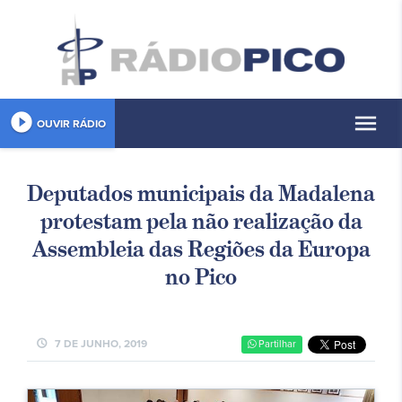
play_circle_filled
menu
OUVIR RÁDIO
Deputados municipais da Madalena
protestam pela não realização da
Assembleia das Regiões da Europa
no Pico
schedule
7 DE JUNHO, 2019
Partilhar