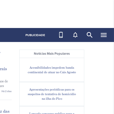
search
menu
phone_iphone
notifications_none
PUBLICIDADE
A
Notícias Mais Populares
Acessibilidades impedem banda
rais
continental de atuar no Cais Agosto
nos de
ues
Apresentações periódicas para os
Há 2 dias
suspeitos de tentativa de homicídio
na ilha do Pico
z das
Lançado concurso publico para a