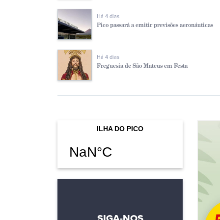
Há 4 dias
Pico passará a emitir previsões aeronáuticas
Há 4 dias
Freguesia de São Mateus em Festa
SIGA-NOS