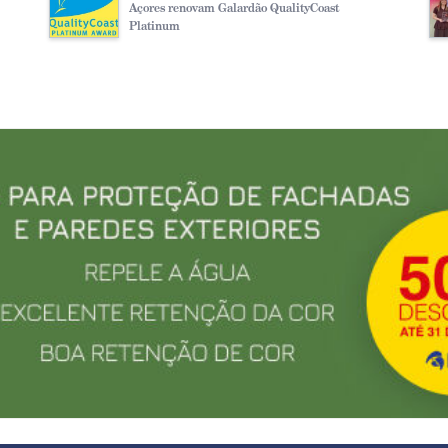
Açores renovam Galardão QualityCoast
Platinum