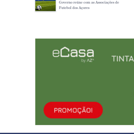
Governo reúne com as Associações de
Futebol dos Açores