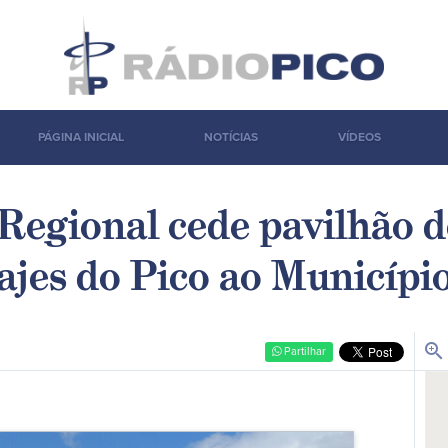
PÁGINA INICIAL
NOTÍCIAS
VÍDEOS
Regional cede pavilhão d
ajes do Pico ao Município
zoom_in
Partilhar