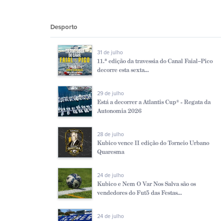
Desporto
31 de julho
11.ª edição da travessia do Canal Faial–Pico
decorre esta sexta...
29 de julho
Está a decorrer a Atlantis Cup® - Regata da
Autonomia 2026
28 de julho
Kubico vence II edição do Torneio Urbano
Quaresma
24 de julho
Kubico e Nem O Var Nos Salva são os
vendedores do Fut5 das Festas...
24 de julho