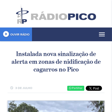
play_circle_filled
menu
OUVIR RÁDIO
Instalada nova sinalização de
alerta em zonas de nidificação de
cagarros no Pico
schedule
3 DE JULHO
Partilhar