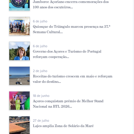
Jamboree Açoriano encerra comemorações dos
100 anos dos escuteiros...
6 de julho
Quiosque do Triângulo marcou presença na 37.ª
Semana Cultural...
6 de julho
Governo dos Açores e Turismo de Portugal
reforçam cooperação...
2 de julho
Receitas do turismo crescem em maio e reforçam
valor do destino...
18 de junho
Açores conquistam prémio de Melhor Stand
Nacional na BTL 2026...
27 de julho
Lajes amplia Zona de Solário da Maré