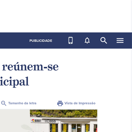
search
menu
phone_iphone
notifications_none
PUBLICIDADE
 reúnem-se
icipal
zoom_out
print
Tamanho da letra
Vista de Impressão