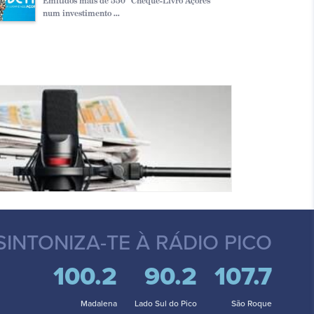
Emitidos mais de 550 “Cheque-Livro Açores”
num investimento ...
SINTONIZA-TE
À RÁDIO PICO
100.2
90.2
107.7
Madalena
Lado Sul do Pico
São Roque