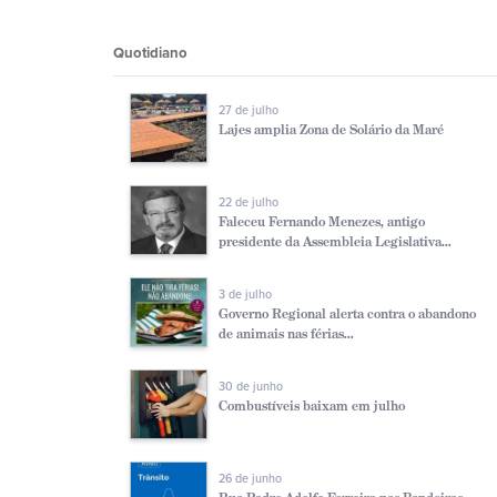
Quotidiano
27 de julho
Lajes amplia Zona de Solário da Maré
22 de julho
Faleceu Fernando Menezes, antigo
presidente da Assembleia Legislativa...
3 de julho
Governo Regional alerta contra o abandono
de animais nas férias...
30 de junho
Combustíveis baixam em julho
26 de junho