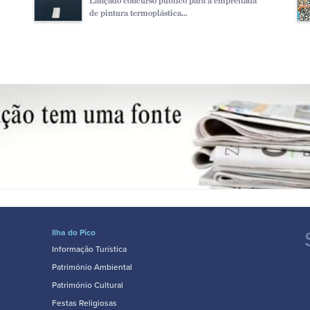
Lançado concurso publico para a empreitada
de pintura termoplástica...
Ilha do Pico
Informação Turística
Património Ambiental
Património Cultural
Festas Religiosas