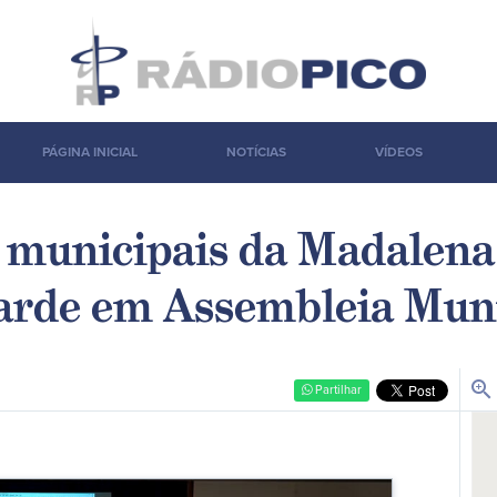
PÁGINA INICIAL
NOTÍCIAS
VÍDEOS
 municipais da Madalena
tarde em Assembleia Mun
zoom_in
Partilhar