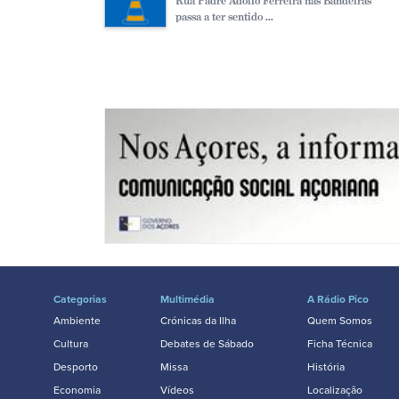
Rua Padre Adolfo Ferreira nas Bandeiras
passa a ter sentido ...
Categorias
Multimédia
A Rádio Pico
Ambiente
Crónicas da Ilha
Quem Somos
Cultura
Debates de Sábado
Ficha Técnica
Desporto
Missa
História
Economia
Vídeos
Localização