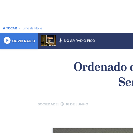
A TOCAR
- Turno da Noite
play_circle_filled
mic
NO AR
RÁDIO PICO
OUVIR RÁDIO
Ordenado o
Se
schedule
SOCIEDADE |
16 DE JUNHO