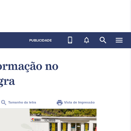
search
menu
phone_iphone
notifications_none
PUBLICIDADE
formação no
gra
zoom_out
print
Tamanho da letra
Vista de Impressão