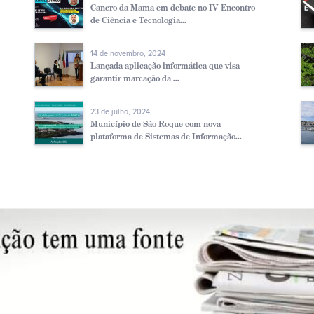
Cancro da Mama em debate no IV Encontro
de Ciência e Tecnologia...
14 de novembro, 2024
Lançada aplicação informática que visa
garantir marcação da ...
23 de julho, 2024
Município de São Roque com nova
plataforma de Sistemas de Informação...