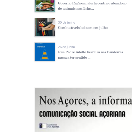
Governo Regional alerta contra o abandono
de animais nas férias...
30 de junho
Combustíveis baixam em julho
26 de junho
Rua Padre Adolfo Ferreira nas Bandeiras
passa a ter sentido ...