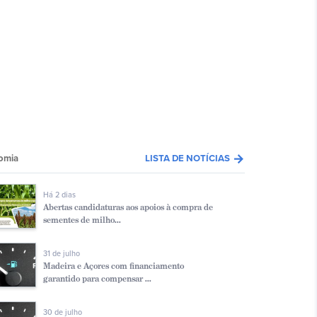
arrow_forward
omia
LISTA DE NOTÍCIAS
Há 2 dias
Abertas candidaturas aos apoios à compra de
sementes de milho...
31 de julho
Madeira e Açores com financiamento
garantido para compensar ...
30 de julho