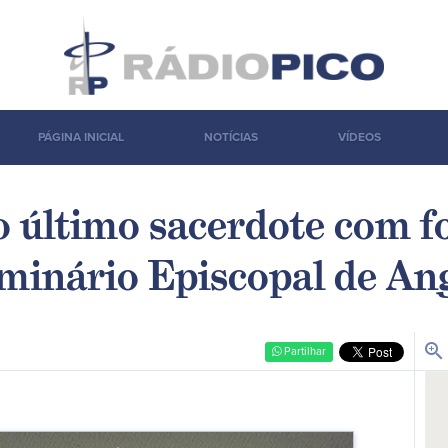
PÁGINA INICIAL
NOTÍCIAS
VÍDEOS
 último sacerdote com 
minário Episcopal de An
zoom_in
Partilhar