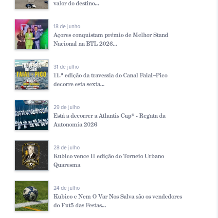
valor do destino...
18 de junho
Açores conquistam prémio de Melhor Stand
Nacional na BTL 2026...
31 de julho
11.ª edição da travessia do Canal Faial–Pico
decorre esta sexta...
29 de julho
Está a decorrer a Atlantis Cup® - Regata da
Autonomia 2026
28 de julho
Kubico vence II edição do Torneio Urbano
Quaresma
24 de julho
Kubico e Nem O Var Nos Salva são os vendedores
do Fut5 das Festas...