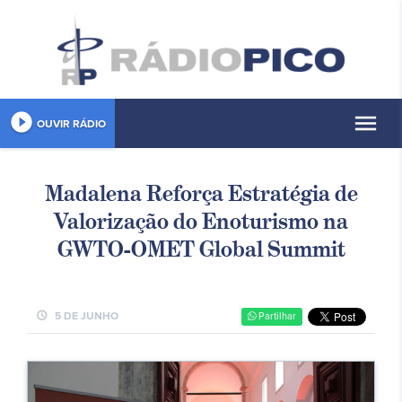
play_circle_filled
menu
OUVIR RÁDIO
Madalena Reforça Estratégia de
Valorização do Enoturismo na
GWTO-OMET Global Summit
schedule
5 DE JUNHO
Partilhar