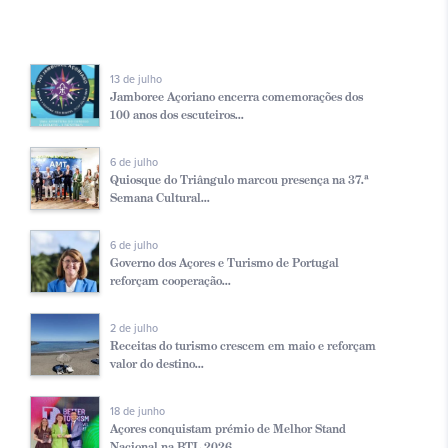
13 de julho
Jamboree Açoriano encerra comemorações dos
100 anos dos escuteiros...
6 de julho
Quiosque do Triângulo marcou presença na 37.ª
Semana Cultural...
6 de julho
Governo dos Açores e Turismo de Portugal
reforçam cooperação...
2 de julho
Receitas do turismo crescem em maio e reforçam
valor do destino...
18 de junho
Açores conquistam prémio de Melhor Stand
Nacional na BTL 2026...