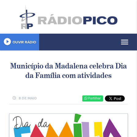
play_circle_filled
menu
OUVIR RÁDIO
Município da Madalena celebra Dia
da Família com atividades
schedule
8 DE MAIO
Partilhar