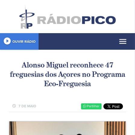
play_circle_filled
menu
OUVIR RÁDIO
Alonso Miguel reconhece 47
freguesias dos Açores no Programa
Eco-Freguesia
schedule
7 DE MAIO
Partilhar