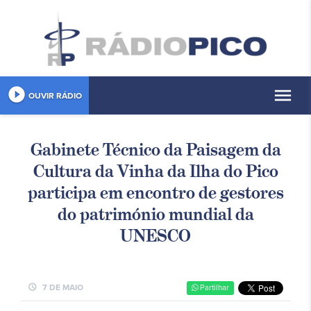
play_circle_filled
menu
OUVIR RÁDIO
Gabinete Técnico da Paisagem da
Cultura da Vinha da Ilha do Pico
participa em encontro de gestores
do património mundial da
UNESCO
schedule
7 DE MAIO
Partilhar