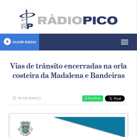
play_circle_filled
menu
OUVIR RÁDIO
Vias de trânsito encerradas na orla
costeira da Madalena e Bandeiras
schedule
18 DE MARÇO
Partilhar