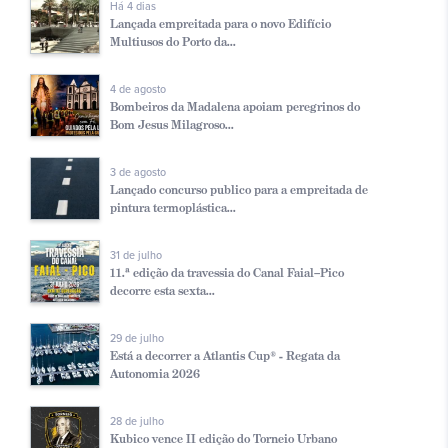
Há 4 dias
Lançada empreitada para o novo Edifício
Multiusos do Porto da...
4 de agosto
Bombeiros da Madalena apoiam peregrinos do
Bom Jesus Milagroso...
3 de agosto
Lançado concurso publico para a empreitada de
pintura termoplástica...
31 de julho
11.ª edição da travessia do Canal Faial–Pico
decorre esta sexta...
29 de julho
Está a decorrer a Atlantis Cup® - Regata da
Autonomia 2026
28 de julho
Kubico vence II edição do Torneio Urbano