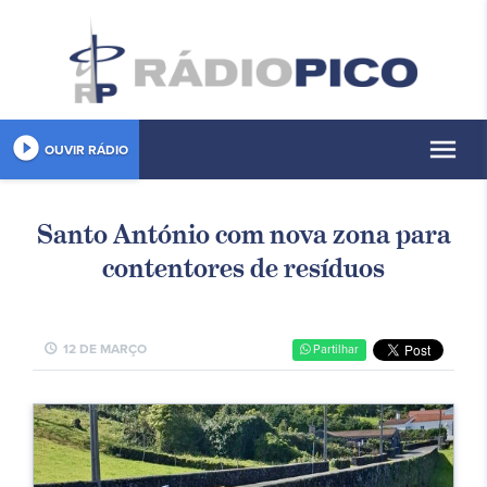
play_circle_filled
menu
OUVIR RÁDIO
Santo António com nova zona para
contentores de resíduos
schedule
12 DE MARÇO
Partilhar