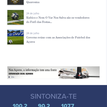
Quaresma
24 de julho
Kubico e Nem O Var Nos Salva são os vendedores
do Fut5 das Festas...
24 de julho
Governo reúne com as Associações de Futebol dos
Açores
SINTONIZA-TE
100.2
90.2
107.7