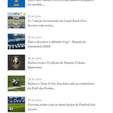
ter sentido ...
31 de julho
11.ª edição da travessia do Canal Faial–Pico
decorre esta sexta...
29 de julho
Está a decorrer a Atlantis Cup® - Regata da
Autonomia 2026
28 de julho
Kubico vence II edição do Torneio Urbano
Quaresma
24 de julho
Kubico e Nem O Var Nos Salva são os vendedores
do Fut5 das Festas...
24 de julho
Governo reúne com as Associações de Futebol dos
Açores