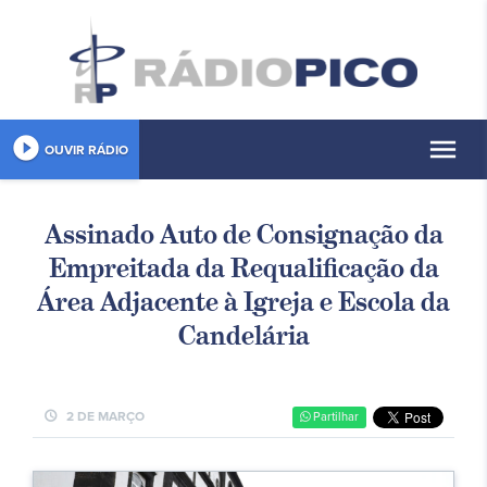
play_circle_filled
menu
OUVIR RÁDIO
Assinado Auto de Consignação da
Empreitada da Requalificação da
Área Adjacente à Igreja e Escola da
Candelária
schedule
2 DE MARÇO
Partilhar