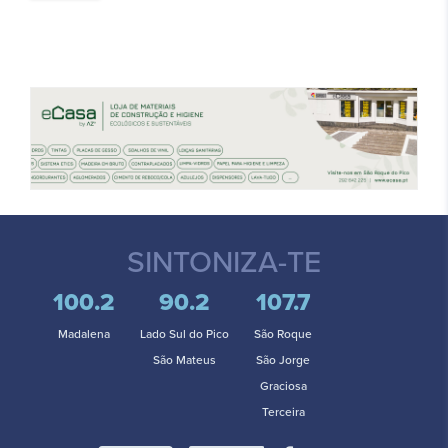
SINTONIZA-TE
100.2
90.2
107.7
Madalena
Lado Sul do Pico
São Roque
São Mateus
São Jorge
Graciosa
Terceira