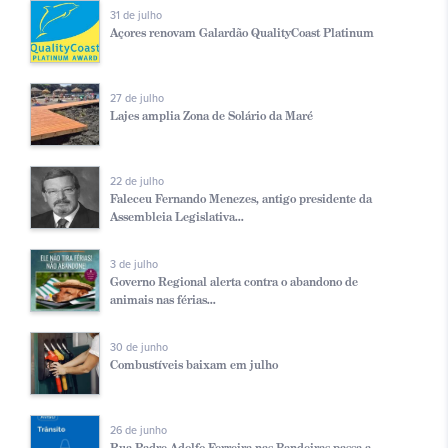
31 de julho
Açores renovam Galardão QualityCoast Platinum
27 de julho
Lajes amplia Zona de Solário da Maré
22 de julho
Faleceu Fernando Menezes, antigo presidente da
Assembleia Legislativa...
3 de julho
Governo Regional alerta contra o abandono de
animais nas férias...
30 de junho
Combustíveis baixam em julho
26 de junho
Rua Padre Adolfo Ferreira nas Bandeiras passa a