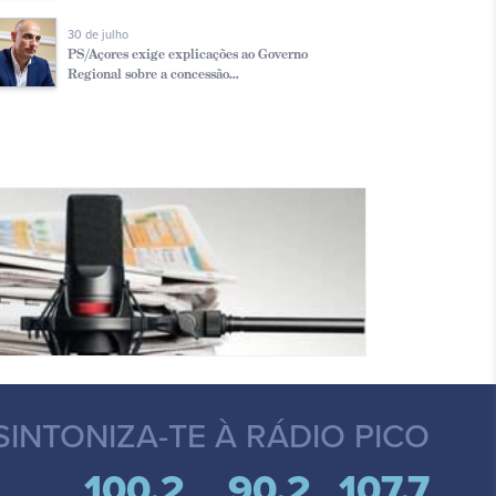
30 de julho
PS/Açores exige explicações ao Governo
Regional sobre a concessão...
SINTONIZA-TE
À RÁDIO PICO
100.2
90.2
107.7