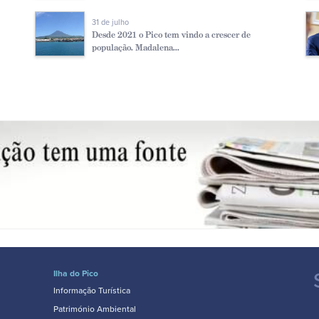
31 de julho
Desde 2021 o Pico tem vindo a crescer de
população. Madalena...
Ilha do Pico
Informação Turística
Património Ambiental