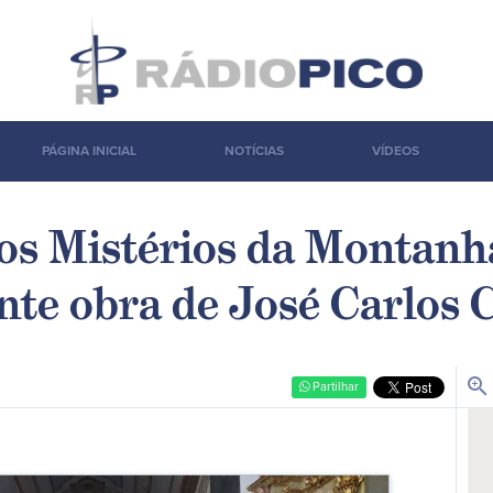
PÁGINA INICIAL
NOTÍCIAS
VÍDEOS
os Mistérios da Montanha
nte obra de José Carlos 
zoom_in
Partilhar