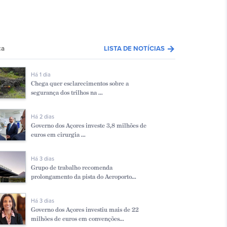
arrow_forward
ca
LISTA DE NOTÍCIAS
Há 1 dia
Chega quer esclarecimentos sobre a
segurança dos trilhos na ...
Há 2 dias
Governo dos Açores investe 3,8 milhões de
euros em cirurgia ...
Há 3 dias
Grupo de trabalho recomenda
prolongamento da pista do Aeroporto...
Há 3 dias
Governo dos Açores investiu mais de 22
milhões de euros em convenções...