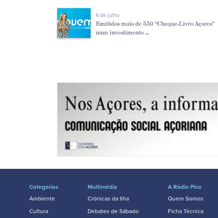
6 de julho
Emitidos mais de 550 “Cheque-Livro Açores”
num investimento ...
Categorias
Multimédia
A Rádio Pico
Ambiente
Crónicas da Ilha
Quem Somos
Cultura
Debates de Sábado
Ficha Técnica