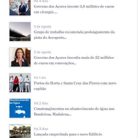
Há 4 dias
Governo dos Açores investe 3,8 milhões de euros
em cirurgia ...
3 de agosto
Grupo de trabalho recomenda prolongamento da
pista do Aeroporto...
3 de agosto
Governo dos Açores investiu mais de 22 milhões
de euros em convenções...
Há 1 dia
Portos da Horta e Santa Cruz das Flores com novo
capitão
Há 2 dias
Constrangimentos no abastecimento de água nas
Bandeiras, Madalena...
Há 3 dias
Lançada empreitada para o novo Edifício