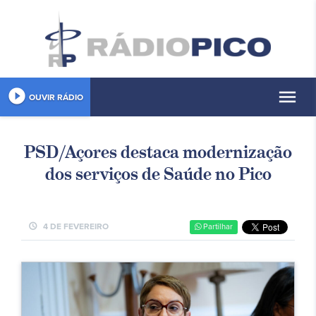
play_circle_filled
menu
OUVIR RÁDIO
PSD/Açores destaca modernização
dos serviços de Saúde no Pico
schedule
4 DE FEVEREIRO
Partilhar