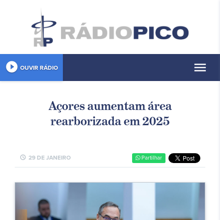
play_circle_filled
menu
OUVIR RÁDIO
Açores aumentam área
rearborizada em 2025
schedule
29 DE JANEIRO
Partilhar