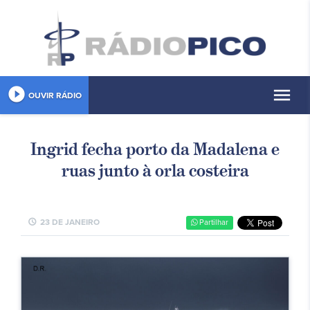
play_circle_filled
menu
OUVIR RÁDIO
Ingrid fecha porto da Madalena e
ruas junto à orla costeira
schedule
23 DE JANEIRO
Partilhar