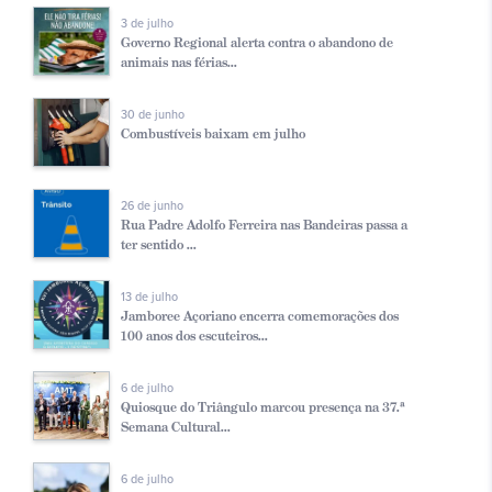
3 de julho
Governo Regional alerta contra o abandono de
animais nas férias...
30 de junho
Combustíveis baixam em julho
26 de junho
Rua Padre Adolfo Ferreira nas Bandeiras passa a
ter sentido ...
13 de julho
Jamboree Açoriano encerra comemorações dos
100 anos dos escuteiros...
6 de julho
Quiosque do Triângulo marcou presença na 37.ª
Semana Cultural...
6 de julho