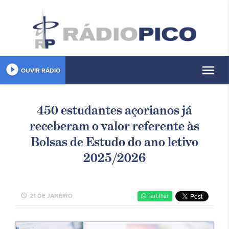
play_circle_filled
menu
OUVIR RÁDIO
450 estudantes açorianos já
receberam o valor referente às
Bolsas de Estudo do ano letivo
2025/2026
schedule
21 DE JANEIRO
Partilhar