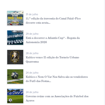
31 de julho
11.ª edição da travessia do Canal Faial–Pico
decorre esta sexta...
29 de julho
Está a decorrer a Atlantis Cup® - Regata da
Autonomia 2026
28 de julho
Kubico vence II edição do Torneio Urbano
Quaresma
24 de julho
Kubico e Nem O Var Nos Salva são os vendedores
do Fut5 das Festas...
24 de julho
Governo reúne com as Associações de Futebol dos
Açores