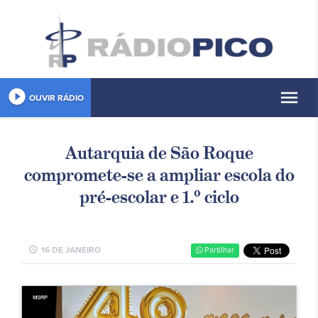
play_circle_filled
menu
OUVIR RÁDIO
Autarquia de São Roque
compromete-se a ampliar escola do
pré-escolar e 1.º ciclo
schedule
16 DE JANEIRO
Partilhar