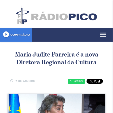
play_circle_filled
menu
OUVIR RÁDIO
Maria Judite Parreira é a nova
Diretora Regional da Cultura
schedule
7 DE JANEIRO
Partilhar