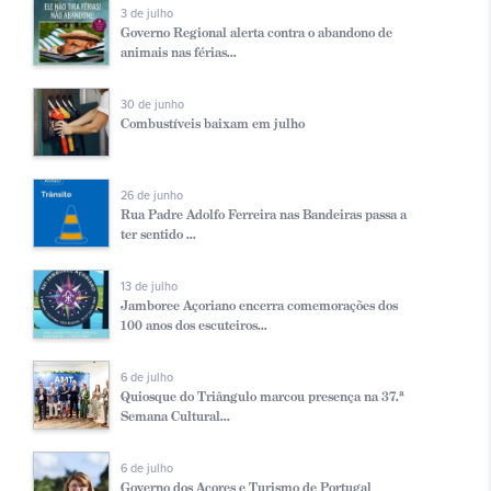
3 de julho
Governo Regional alerta contra o abandono de
animais nas férias...
30 de junho
Combustíveis baixam em julho
26 de junho
Rua Padre Adolfo Ferreira nas Bandeiras passa a
ter sentido ...
13 de julho
Jamboree Açoriano encerra comemorações dos
100 anos dos escuteiros...
6 de julho
Quiosque do Triângulo marcou presença na 37.ª
Semana Cultural...
6 de julho
Governo dos Açores e Turismo de Portugal