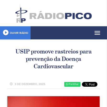
play_circle_filled
menu
OUVIR RÁDIO
USIP promove rastreios para
prevenção da Doença
Cardiovascular
schedule
3 DE DEZEMBRO, 2025
Partilhar