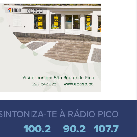
SINTONIZA-TE
À RÁDIO PICO
100.2
90.2
107.7