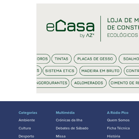
Categorias
Multimédia
A Rádio Pico
Ambiente
Crónicas da Ilha
Quem Somos
Cultura
Debates de Sábado
Ficha Técnica
Desporto
Missa
História