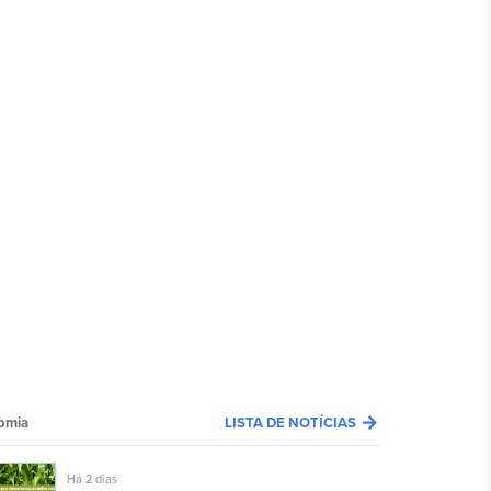
arrow_forward
omia
LISTA DE NOTÍCIAS
Há 2 dias