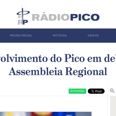
PÁGINA INICIAL
NOTÍCIAS
VÍDEOS
olvimento do Pico em de
Assembleia Regional
zoom_in
Partilhar