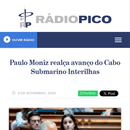
play_circle_filled
menu
OUVIR RÁDIO
Paulo Moniz realça avanço do Cabo
Submarino Interilhas
schedule
4 DE NOVEMBRO, 2025
Partilhar