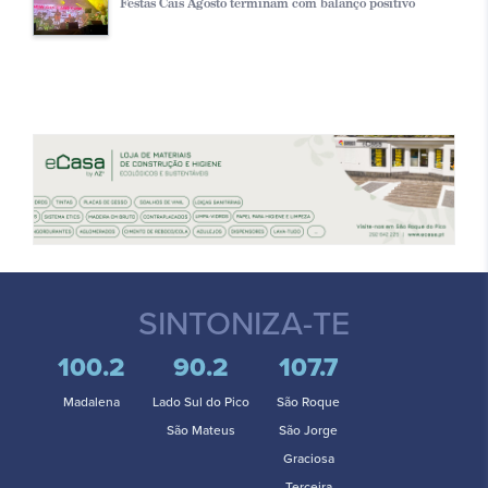
Festas Cais Agosto terminam com balanço positivo
SINTONIZA-TE
100.2
90.2
107.7
Madalena
Lado Sul do Pico
São Roque
São Mateus
São Jorge
Graciosa
Terceira