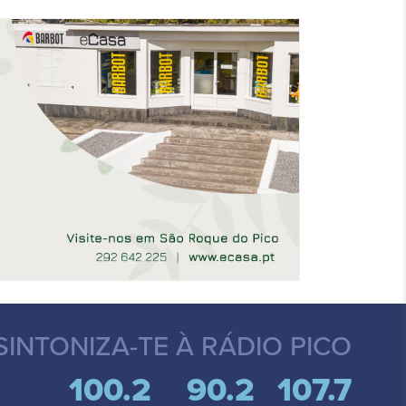
SINTONIZA-TE
À RÁDIO PICO
100.2
90.2
107.7