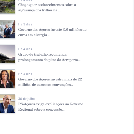
Chega quer esclarecimentos sobre a
segurança dos trilhos na ...
Há 3 dias
Governo dos Açores investe 3,8 milhões de
euros em cirurgia ...
Há 4 dias
Grupo de trabalho recomenda
prolongamento da pista do Aeroporto...
Há 4 dias
Governo dos Açores investiu mais de 22
milhões de euros em convenções...
30 de julho
PS/Açores exige explicações ao Governo
Regional sobre a concessão...