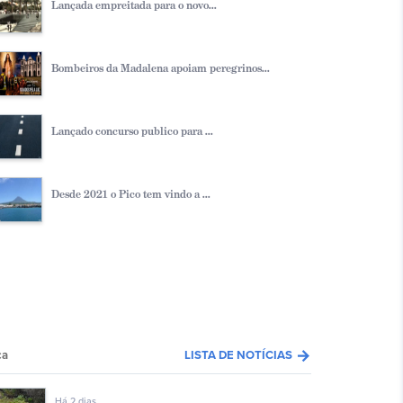
Lançada empreitada para o novo...
Bombeiros da Madalena apoiam peregrinos...
Lançado concurso publico para ...
Desde 2021 o Pico tem vindo a ...
arrow_forward
ca
LISTA DE NOTÍCIAS
Há 2 dias