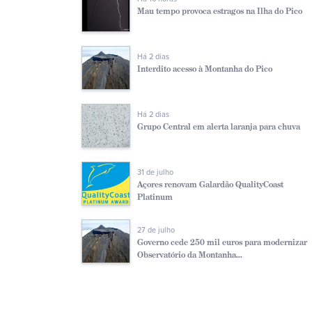
Mau tempo provoca estragos na Ilha do Pico
Há 2 dias
Interdito acesso à Montanha do Pico
Há 2 dias
Grupo Central em alerta laranja para chuva
31 de julho
Açores renovam Galardão QualityCoast
Platinum
27 de julho
Governo cede 250 mil euros para modernizar
Observatório da Montanha...