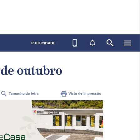
search
menu
phone_iphone
notifications_none
PUBLICIDADE
 de outubro
zoom_out
print
Tamanho da letra
Vista de Impressão