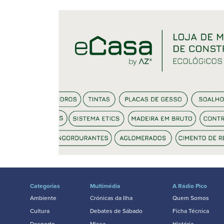
Categorias
Multimédia
A Rádio Pico
Ambiente
Crónicas da Ilha
Quem Somos
Cultura
Debates de Sábado
Ficha Técnica
Desporto
Missa
História