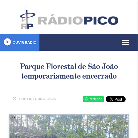
play_circle_filled
menu
OUVIR RÁDIO
Parque Florestal de São João
temporariamente encerrado
schedule
1 DE OUTUBRO, 2025
Partilhar